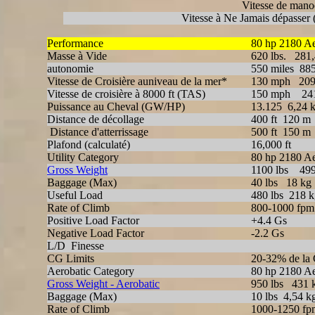
Vitesse de mano
Vitesse à Ne Jamais dépasser
Performance
80 hp 2180 A
Masse à Vide
620 lbs. 281,
autonomie
550 miles 88
Vitesse de Croisière auniveau de la mer*
130 mph 209
Vitesse de croisière à 8000 ft (TAS)
150 mph 241
Puissance au Cheval (GW/HP)
13.125 6,24 
Distance de décollage
400 ft 120 m
Distance d'atterrissage
500 ft 150 m
Plafond (calculaté)
16,000 ft
Utility Category
80 hp 2180 A
Gross Weight
1100 lbs 499
Baggage (Max)
40 lbs 18 kg
Useful Load
480 lbs 218 k
Rate of Climb
800-1000 fpm
Positive Load Factor
+4.4 Gs
Negative Load Factor
-2.2 Gs
L/D Finesse
CG Limits
20-32% de la C
Aerobatic Category
80 hp 2180 A
Gross Weight - Aerobatic
950 lbs 431 
Baggage (Max)
10 lbs 4,54 k
Rate of Climb
1000-1250 fp